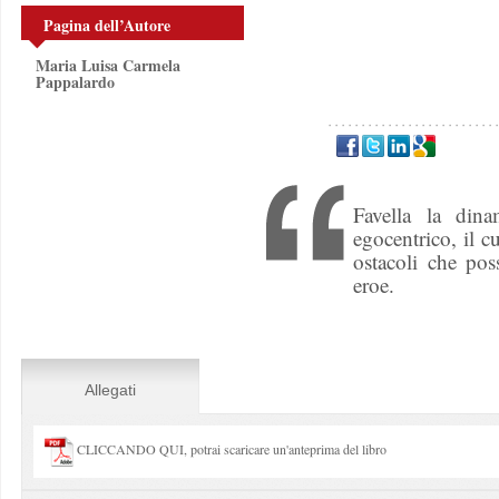
Pagina dell’Autore
Maria Luisa Carmela
Pappalardo
Favella la din
egocentrico, il cu
ostacoli che pos
eroe.
Allegati
CLICCANDO QUI, potrai scaricare un'anteprima del libro