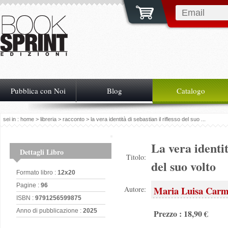
Pubblica con Noi
Blog
Catalogo
sei in :
home
>
libreria
>
racconto
> la vera identità di sebastian il riflesso del suo ...
La vera identit
Dettagli Libro
Titolo:
del suo volto
Formato libro :
12x20
Pagine :
96
Maria Luisa Carm
Autore:
ISBN :
9791256599875
Anno di pubblicazione :
2025
Prezzo : 18,90 €