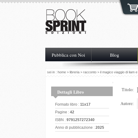
Pubblica con Noi
Blog
sei in :
home
>
libreria
>
racconto
> il magico viaggio di liam e
Titolo:
Dettagli Libro
Autore:
Formato libro :
11x17
Pagine :
42
ISBN :
9791257272340
Anno di pubblicazione :
2025