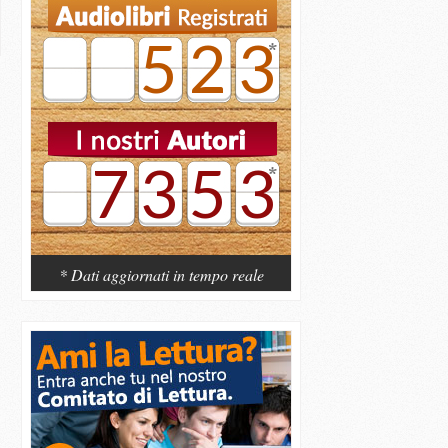
523
7353
* Dati aggiornati in tempo reale