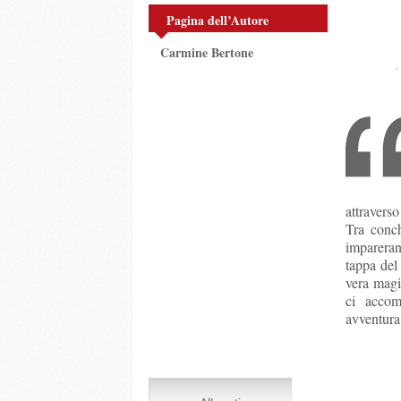
Pagina dell’Autore
Carmine Bertone
attraverso
Tra conch
impareran
tappa del 
vera magia
ci accom
avventura