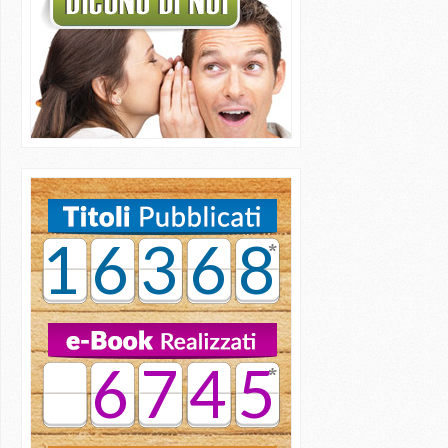
16368
6745