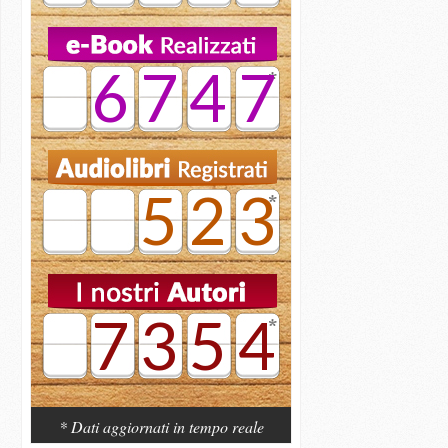
6747
523
7354
* Dati aggiornati in tempo reale