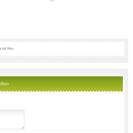
del libro
ibro