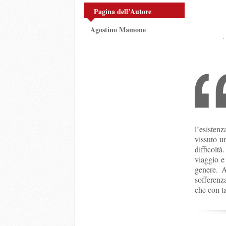
Pagina dell’Autore
Agostino Mamone
l’esisten
vissuto u
difficoltà
viaggio e
genere. A
sofferenz
che con ta