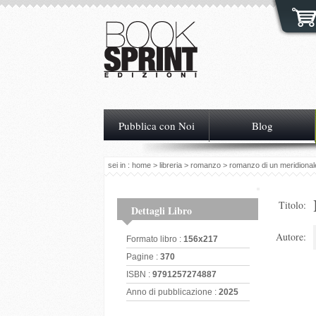
Pubblica con Noi
Blog
sei in :
home
>
libreria
>
romanzo
> romanzo di un meridional
Titolo:
Dettagli Libro
Autore:
Formato libro :
156x217
Pagine :
370
ISBN :
9791257274887
Anno di pubblicazione :
2025